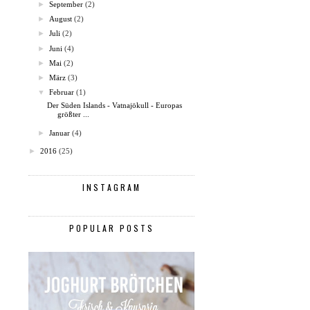
►
September
(2)
►
August
(2)
►
Juli
(2)
►
Juni
(4)
►
Mai
(2)
►
März
(3)
▼
Februar
(1)
Der Süden Islands - Vatnajökull - Europas
größter ...
►
Januar
(4)
►
2016
(25)
INSTAGRAM
POPULAR POSTS