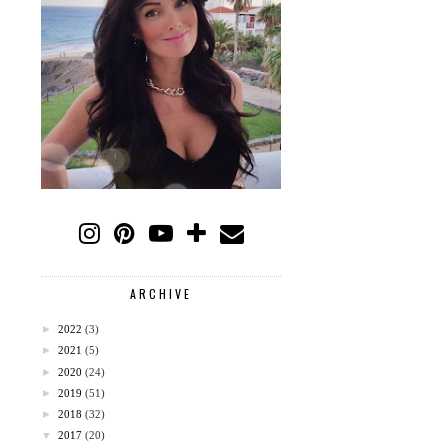
ARCHIVE
►
2022
(3)
►
2021
(5)
►
2020
(24)
►
2019
(51)
►
2018
(32)
▼
2017
(20)