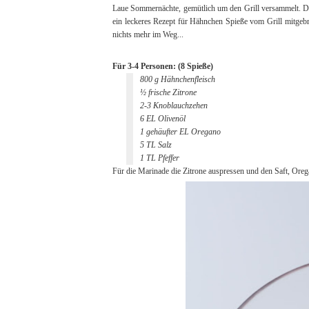
Laue Sommernächte, gemütlich um den Grill versammelt. Die
ein leckeres Rezept für Hähnchen Spieße vom Grill mitgebr
nichts mehr im Weg...
Für 3-4 Personen: (8 Spieße)
800 g Hähnchenfleisch
½ frische Zitrone
2-3 Knoblauchzehen
6 EL Olivenöl
1 gehäufter EL Oregano
5 TL Salz
1 TL Pfeffer
Für die Marinade die Zitrone auspressen und den Saft, Oreg