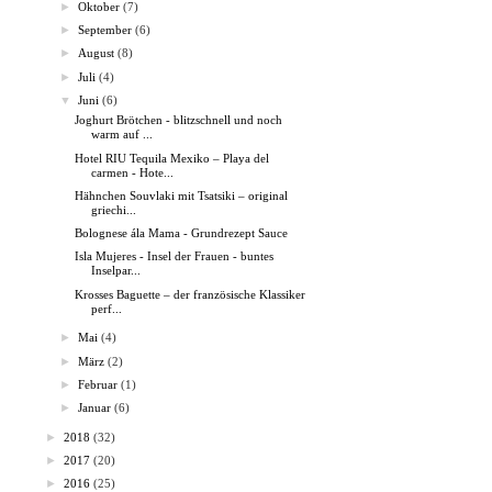
►
Oktober
(7)
►
September
(6)
►
August
(8)
►
Juli
(4)
▼
Juni
(6)
Joghurt Brötchen - blitzschnell und noch
warm auf ...
Hotel RIU Tequila Mexiko – Playa del
carmen - Hote...
Hähnchen Souvlaki mit Tsatsiki – original
griechi...
Bolognese ála Mama - Grundrezept Sauce
Isla Mujeres - Insel der Frauen - buntes
Inselpar...
Krosses Baguette – der französische Klassiker
perf...
►
Mai
(4)
►
März
(2)
►
Februar
(1)
►
Januar
(6)
►
2018
(32)
►
2017
(20)
►
2016
(25)