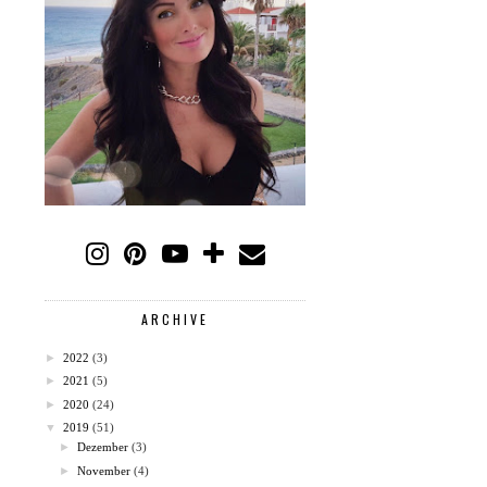
ARCHIVE
►
2022
(3)
►
2021
(5)
►
2020
(24)
▼
2019
(51)
►
Dezember
(3)
►
November
(4)