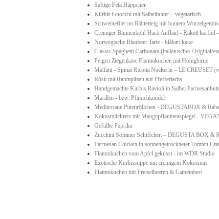
Saftige Feta Häppchen
Kürbis Gnocchi mit Salbeibutter – vegetarisch
Schweinefilet im Blätterteig mit buntem Wurzelgemüs
Cremiger Blumenkohl Hack Auflauf - Rakott karfiol 
Norwegische Blaubeer Tarte - blåbær kake
Classic Spaghetti Carbonara (italienisches Originalre
Feigen Ziegenkäse Flammkuchen mit Honigbirne
Malfatti - Spinat Ricotta Nockerln – LE CREUSET (
Rösti mit Rahmpilzen auf Pfefferlachs
Handgemachte Kürbis Ravioli in Salbei Parmesanbutt
Marillen - bzw. Pfirsichknödel
Mediterrane Putenröllchen - DEGUSTABOX & Raba
Kokosmilchreis mit Mangopflaumenspiegel - VEGA
Gefüllte Paprika
Zucchini Sommer Schiffchen – DEGUSTA BOX & R
Parmesan Chicken in sonnengetrockneter Tomten Cr
Flammkuchen vom Apfel geküsst - im WDR Studio
Exotische Kürbissuppe mit cremigem Kokosmus
Flammkuchen mit Preiselbeeren & Camembert