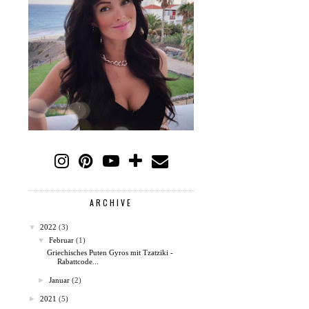
ARCHIVE
▼
2022
(3)
▼
Februar
(1)
Griechisches Puten Gyros mit Tzatziki -
Rabattcode...
►
Januar
(2)
►
2021
(5)