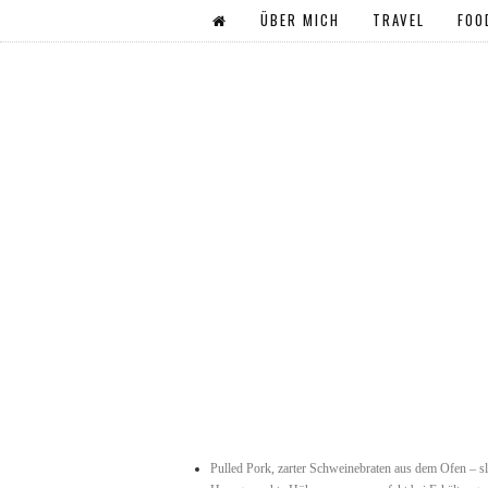
ÜBER MICH
TRAVEL
FOO
Pulled Pork, zarter Schweinebraten aus dem Ofen – 