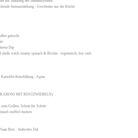
und zur Stärkung des Immunsystems
rischende Immunstärkung - Geschenke aus der Küche
n
elbst gekocht
ärt
heese Dip
 shells witch creamy spinach & Ricotta - vegetarisch, low carb
t Kartoffel-Käsefüllung - Açma
AKKARONI MIT RÖSTZWIEBELN)
zum Grillen- Schritt für Schritt
pinach stuffed chicken
Naan Brot – Indisches Dal