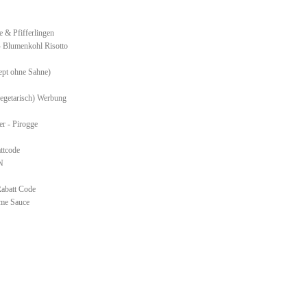
e & Pfifferlingen
– Blumenkohl Risotto
zept ohne Sahne)
vegetarisch) Werbung
er - Pirogge
ttcode
N
abatt Code
eme Sauce