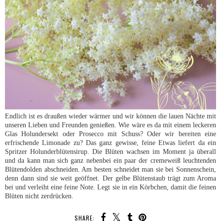
Endlich ist es draußen wieder wärmer und wir können die lauen Nächte mit
unseren Lieben und Freunden genießen. Wie wäre es da mit einem leckeren
Glas Holundersekt oder Prosecco mit Schuss? Oder wir bereiten eine
erfrischende Limonade zu? Das ganz gewisse, feine Etwas liefert da ein
Spritzer Holunderblütensirup. Die Blüten wachsen im Moment ja überall
und da kann man sich ganz nebenbei ein paar der cremeweiß leuchtenden
Blütendolden abschneiden. Am besten schneidet man sie bei Sonnenschein,
denn dann sind sie weit geöffnet. Der gelbe Blütenstaub trägt zum Aroma
bei und verleiht eine feine Note. Legt sie in ein Körbchen, damit die feinen
Blüten nicht zerdrücken.
SHARE: