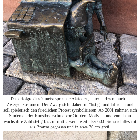
Das erfolgte durch meist spontane Aktionen, unter anderem auch in
Zwergenkostümen: Der Zwerg steht dabei für "listig" und hilfreich und
soll spielerisch den friedlichen Protest symbolisieren. Ab 2001 nahmen sich
Studenten der Kunsthochschule vor Ort dem Motiv an und von da an
wuchs ihre Zahl stetig bis auf mittlerweile weit über 600. Sie sind allesamt
aus Bronze gegossen und in etwa 30 cm groß.