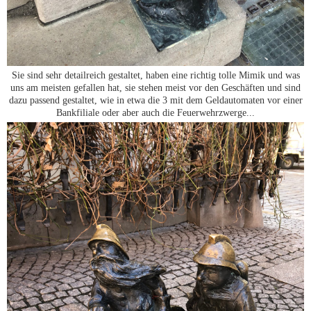
Sie sind sehr detailreich gestaltet, haben eine richtig tolle Mimik und was
uns am meisten gefallen hat, sie stehen meist vor den Geschäften und sind
dazu passend gestaltet, wie in etwa die 3 mit dem Geldautomaten vor einer
Bankfiliale oder aber auch die Feuerwehrzwerge...