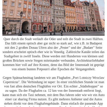
Quer durch die Stadt verläuft die Oder und teilt die Stadt in zwei Hälften.
Das fällt einem optisch aber gar nicht so stark auf, wie z.B. in Budapest
mit den 2 großen Donau Ufern also der „Pester“ und der „Budaer“ Seite
sondern erscheint optisch eher wie in Venedig. Zahlreiche Kanäle teilen das
Stadtgebiet in zwölf Inseln. Diese werden mit Hunderten von kleinen und
großen Brücken sowie Stegen miteinander verbunden. Architekturliebhaber
kommen hier voll auf ihre Kosten, denn das Bild der Innenstadt ist geprägt
von einem bunten Potpourri aller Epochen der Vergangenheit.
Gegen Spätnachmittag landeten wir am Flughafen „Port Lotniczy Wroclaw
Copernicus“. Die Verbindung ist super: In einer reichlichen Stunde ist man
von fast allen deutschen Flughäfen vor Ort. Ein echter „Städtehopper“ so
zu sagen. Da der Flughafen ca. 12 km von der Innenstadt entfernt liegt,
kann man sich ein Taxi nehmen, mit dem Bus fahren oder wie wir ein Auto
einer car sharing Firma nutzen. Es gibt mehrere Anbieter und die Autos
stehen direkt vor dem Flughafengebäude. Dann einfach die passende App