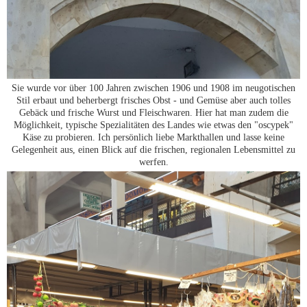
Sie wurde vor über 100 Jahren zwischen 1906 und 1908 im neugotischen
Stil erbaut und beherbergt frisches Obst - und Gemüse aber auch tolles
Gebäck und frische Wurst und Fleischwaren. Hier hat man zudem die
Möglichkeit, typische Spezialitäten des Landes wie etwas den "oscypek"
Käse zu probieren. Ich persönlich liebe Markthallen und lasse keine
Gelegenheit aus, einen Blick auf die frischen, regionalen Lebensmittel zu
werfen.