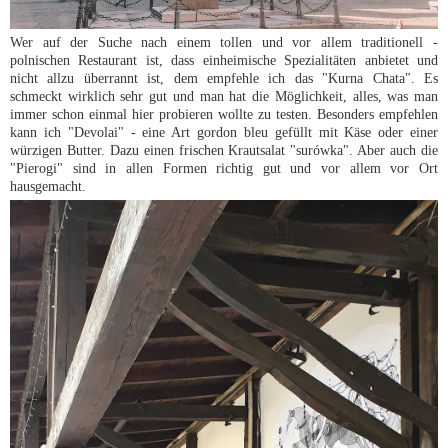
Wer auf der Suche nach einem tollen und vor allem traditionell -
polnischen Restaurant ist, dass einheimische Spezialitäten anbietet und
nicht allzu überrannt ist, dem empfehle ich das "Kurna Chata". Es
schmeckt wirklich sehr gut und man hat die Möglichkeit, alles, was man
immer schon einmal hier probieren wollte zu testen. Besonders empfehlen
kann ich "Devolai" - eine Art gordon bleu gefüllt mit Käse oder einer
würzigen Butter. Dazu einen frischen Krautsalat "surówka". Aber auch die
"Pierogi" sind in allen Formen richtig gut und vor allem vor Ort
hausgemacht.