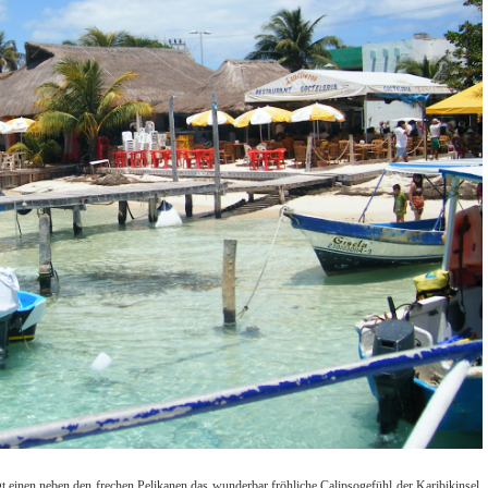
t einen neben den frechen Pelikanen das wunderbar fröhliche Calipsogefühl der Karibikinsel.