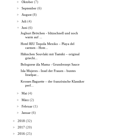
►
Oktober
(7)
►
September
(6)
►
August
(8)
►
Juli
(4)
▼
Juni
(6)
Joghurt Brötchen - blitzschnell und noch
warm auf ...
Hotel RIU Tequila Mexiko – Playa del
carmen - Hote...
Hähnchen Souvlaki mit Tsatsiki – original
griechi...
Bolognese ála Mama - Grundrezept Sauce
Isla Mujeres - Insel der Frauen - buntes
Inselpar...
Krosses Baguette – der französische Klassiker
perf...
►
Mai
(4)
►
März
(2)
►
Februar
(1)
►
Januar
(6)
►
2018
(32)
►
2017
(20)
►
2016
(25)