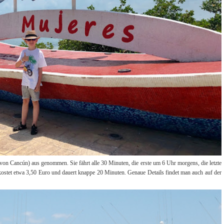
von Cancún) aus genommen. Sie fährt alle 30 Minuten, die erste um 6 Uhr morgens, die letzte
ostet etwa 3,50 Euro und dauert knappe 20 Minuten. Genaue Details findet man auch auf der