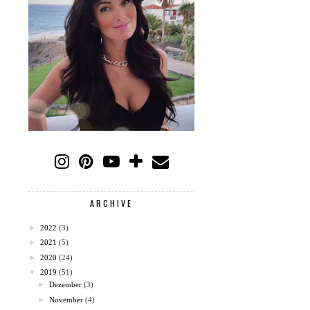
ARCHIVE
►
2022
(3)
►
2021
(5)
►
2020
(24)
▼
2019
(51)
►
Dezember
(3)
►
November
(4)