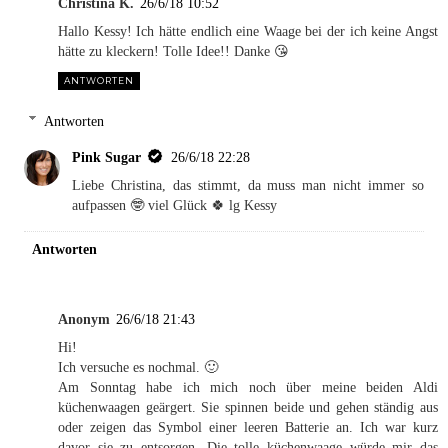
Christina K.
26/6/18 10:52
Hallo Kessy! Ich hätte endlich eine Waage bei der ich keine Angst
hätte zu kleckern! Tolle Idee!! Danke 😘
ANTWORTEN
Antworten
Pink Sugar
26/6/18 22:28
Liebe Christina, das stimmt, da muss man nicht immer so
aufpassen 🤓 viel Glück 🍀 lg Kessy
Antworten
Anonym
26/6/18 21:43
Hi!
Ich versuche es nochmal. 🙂
Am Sonntag habe ich mich noch über meine beiden Aldi
küchenwaagen geärgert. Sie spinnen beide und gehen ständig aus
oder zeigen das Symbol einer leeren Batterie an. Ich war kurz
davor sie zu entsorgen. Die tolle küchenwaage würde mir das