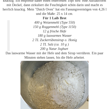
knackig. Ich empfehle daher einen feuerfesten Topf bzw. eine Auflaufform
mit Deckel, dann zirkuliert die Feuchtigkeit schön darin und macht es
herrlich knackig. Mein "Dutch Oven" hat ein Fassungsvermögen von 4,26 l
und die Maße: 25 x 14 cm.
Für 1 Laib Brot
400 g Weizenmehl (Type 550)
150 g Roggenmehl (Type 1150)
12 g frische Hefe
180 g lauwarmes Wasser
2 TL Zuckerrübensirup o. Honig
2 TL Salz (ca. 10 g )
200 g Natur Joghurt
Das lauwarme Wasser mit der Hefe und dem Sirup verrühren. Ein paar
Minuten stehen lassen, bis die Hefe arbeitet.