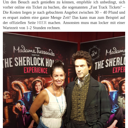
Um den Besuch auch genießen zu können, empfehle ich unbedingt, sich
vorher online ein Ticket zu buchen, die sogenannten „Fast Track Tickets“ –
Die Kosten liegen je nach gebuchtem Angebot zwischen 30 – 40 Pfund und
es erspart zudem eine ganze Menge Zeit! Das kann man zum Beispiel auf
der offiziellen Seite
HIER
machen. Ansonsten muss man locker mit einer
Wartezeit von 1-2 Stunden rechnen.