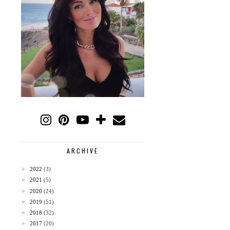
ARCHIVE
►
2022
(3)
►
2021
(5)
►
2020
(24)
►
2019
(51)
►
2018
(32)
►
2017
(20)