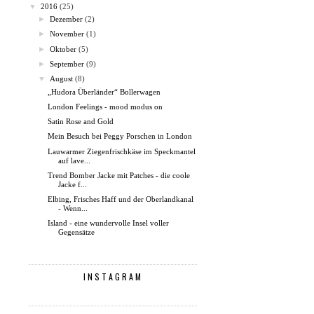
▼
2016
(25)
►
Dezember
(2)
►
November
(1)
►
Oktober
(5)
►
September
(9)
▼
August
(8)
„Hudora Überländer“ Bollerwagen
London Feelings - mood modus on
Satin Rose and Gold
Mein Besuch bei Peggy Porschen in London
Lauwarmer Ziegenfrischkäse im Speckmantel
auf lave...
Trend Bomber Jacke mit Patches - die coole
Jacke f...
Elbing, Frisches Haff und der Oberlandkanal
- Wenn...
Island - eine wundervolle Insel voller
Gegensätze
INSTAGRAM