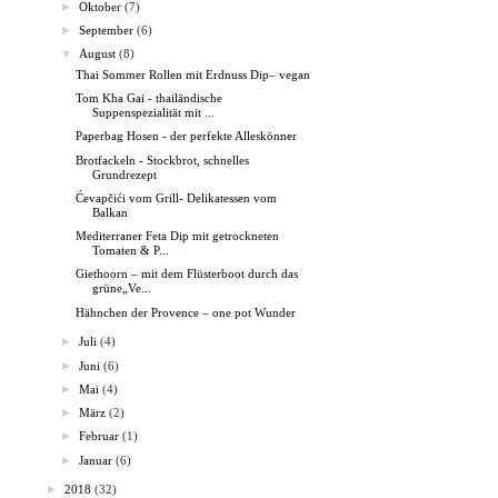
►
Oktober
(7)
►
September
(6)
▼
August
(8)
Thai Sommer Rollen mit Erdnuss Dip– vegan
Tom Kha Gai - thailändische
Suppenspezialität mit ...
Paperbag Hosen - der perfekte Alleskönner
Brotfackeln - Stockbrot, schnelles
Grundrezept
Ćevapčići vom Grill- Delikatessen vom
Balkan
Mediterraner Feta Dip mit getrockneten
Tomaten & P...
Giethoorn – mit dem Flüsterboot durch das
grüne„Ve...
Hähnchen der Provence – one pot Wunder
►
Juli
(4)
►
Juni
(6)
►
Mai
(4)
►
März
(2)
►
Februar
(1)
►
Januar
(6)
►
2018
(32)