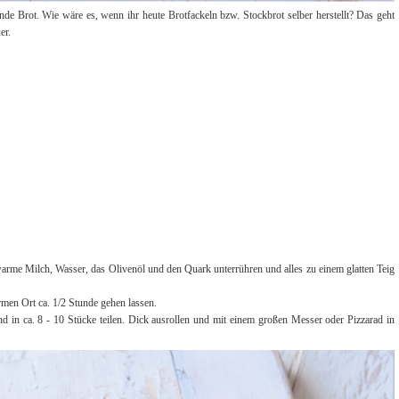
ende Brot. Wie wäre es, wenn ihr heute Brotfackeln bzw. Stockbrot selber herstellt? Das geht
er.
warme Milch, Wasser, das Olivenöl und den Quark unterrühren und alles zu einem glatten Teig
men Ort ca. 1/2 Stunde gehen lassen.
nd in ca. 8 - 10 Stücke teilen. Dick ausrollen und mit einem großen Messer oder Pizzarad in