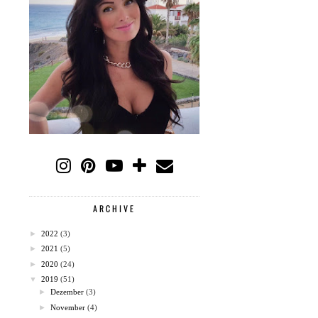
ARCHIVE
►
2022
(3)
►
2021
(5)
►
2020
(24)
▼
2019
(51)
►
Dezember
(3)
►
November
(4)