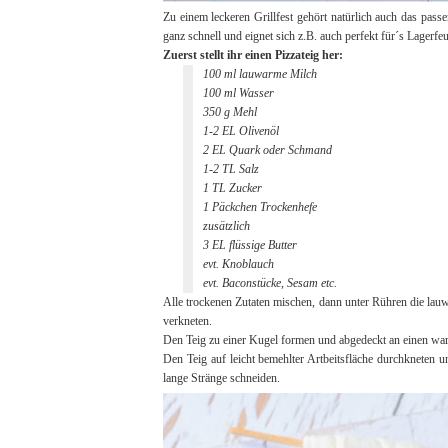
Zu einem leckeren Grillfest gehört natürlich auch das pass
ganz schnell und eignet sich z.B. auch perfekt für´s Lagerfeu
Zuerst stellt ihr einen Pizzateig her:
100 ml lauwarme Milch
100 ml Wasser
350 g Mehl
1-2 EL Olivenöl
2 EL Quark oder Schmand
1-2 TL Salz
1 TL Zucker
1 Päckchen Trockenhefe
zusätzlich
3 EL flüssige Butter
evt. Knoblauch
evt. Baconstücke, Sesam etc.
Alle trockenen Zutaten mischen, dann unter Rühren die lau
verkneten.
Den Teig zu einer Kugel formen und abgedeckt an einen war
Den Teig auf leicht bemehlter Artbeitsfläche durchkneten u
lange Stränge schneiden.